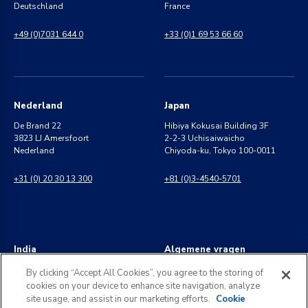
Deutschland
France
+49 (0)7031 644 0
+33 (0)1 69 53 66 60
Nederland
Japan
De Brand 22
Hibiya Kokusai Building 3F
3823 LJ Amersfoort
2-2-3 Uchisaiwaicho
Nederland
Chiyoda-ku, Tokyo 100-0011
+31 (0) 20 30 13 300
+81 (0)3-4540-5701
India
Algemene vragen
8 Perungudi Industrial Estate
info@kldiscovery.com
By clicking “Accept All Cookies”, you agree to the storing of
Perungudi, Chennai
cookies on your device to enhance site navigation, analyze
600 096, India
+1 (888) 811-3789
site usage, and assist in our marketing efforts.
Cookie