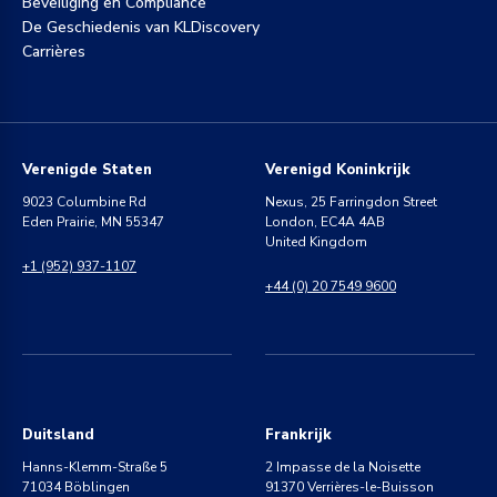
Beveiliging en Compliance
De Geschiedenis van KLDiscovery
Carrières
Verenigde Staten
Verenigd Koninkrijk
9023 Columbine Rd
Nexus, 25 Farringdon Street
Eden Prairie, MN 55347
London, EC4A 4AB
United Kingdom
+1 (952) 937-1107
+44 (0) 20 7549 9600
Duitsland
Frankrijk
Hanns-Klemm-Straße 5
2 Impasse de la Noisette
71034 Böblingen
91370 Verrières-le-Buisson