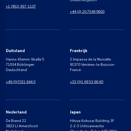
+1 (952) 937-1107
+44 (0) 20 7549 9600
Duitsland
Frankrijk
Hanns-Klemm-Straße 5
2 Impasse de la Noisette
71034 Böblingen
91370 Verrières-le-Buisson
Deutschland
France
+49 (0)7031 644 0
+33 (0)1 69 53 66 60
Nederland
Japan
De Brand 22
Hibiya Kokusai Building 3F
3823 LJ Amersfoort
2-2-3 Uchisaiwaicho