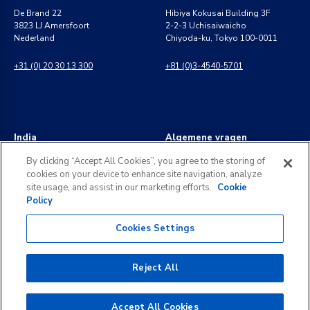
De Brand 22
Hibiya Kokusai Building 3F
3823 LJ Amersfoort
2-2-3 Uchisaiwaicho
Nederland
Chiyoda-ku, Tokyo 100-0011
+31 (0) 20 30 13 300
+81 (0)3-4540-5701
India
Algemene vragen
8 Perungudi Industrial Estate
info@kldiscovery.com
By clicking “Accept All Cookies”, you agree to the storing of
Perungudi, Chennai
cookies on your device to enhance site navigation, analyze
600 096, India
+1 (888) 811-3789
site usage, and assist in our marketing efforts.
Cookie
Policy
+91 44 2496 0050
Cookies Settings
Reject All
©
2026
KLDiscovery. All rights reserved.
Juridische Kennisgevingen
Privacybeleid
Formulier Verzoek Tot Inzage
Accept All Cookies