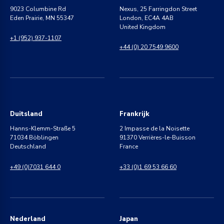
9023 Columbine Rd
Nexus, 25 Farringdon Street
Eden Prairie, MN 55347
London, EC4A 4AB
United Kingdom
+1 (952) 937-1107
+44 (0) 20 7549 9600
Duitsland
Frankrijk
Hanns-Klemm-Straße 5
2 Impasse de la Noisette
71034 Böblingen
91370 Verrières-le-Buisson
Deutschland
France
+49 (0)7031 644 0
+33 (0)1 69 53 66 60
Nederland
Japan