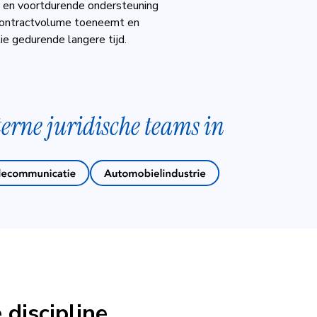
n en voortdurende ondersteuning
 contractvolume toeneemt en
e gedurende langere tijd.
rne juridische teams in
 discipline