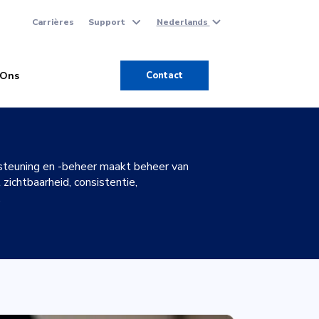
Carrières
Support
Nederlands
 Ons
Contact
teuning en -beheer maakt beheer van
zichtbaarheid, consistentie,
.