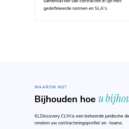
samenvatten van contracten in lijn met
gedefinieerde normen en SLA's.
WAAROM WIJ?
u bijho
Bijhouden hoe
KLDiscovery CLM is een beheerde juridische d
rondom uw contracteringsprofiel en -teams.