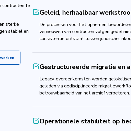
 contracten te
Geleid, herhaalbaar werkstro
en sterke
De processen voor het opnemen, beoordelen
gen stabiel en
vernieuwen van contracten volgen gedefini
consistentie ontstaat tussen juridische, inko
 werken
Gestructureerde migratie en a
Legacy-overeenkomsten worden gelokalisee
geladen via gedisciplineerde migratieworkfl
betrouwbaarheid van het archief verbeteren.
Operationele stabiliteit op bed