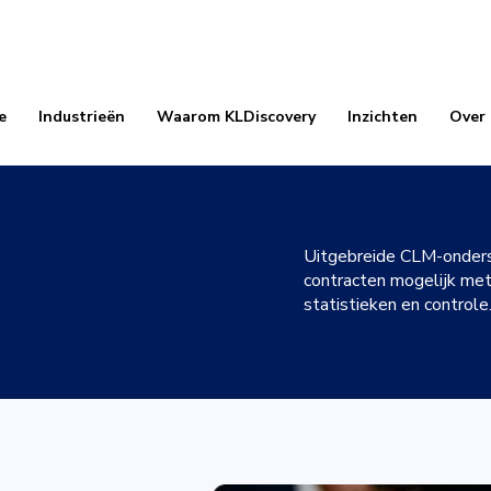
e
Industrieën
Waarom KLDiscovery
Inzichten
Over
Uitgebreide CLM-onders
contracten mogelijk met 
statistieken en controle