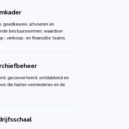
omkader
, goedkeuren, uitvoeren en
eerde bestuursnormen, waardoor
op-, verkoop- en financiële teams.
rchiefbeheer
rd, geconverteerd, ontdubbeld en
ows die hiaten verminderen en de
rijfsschaal