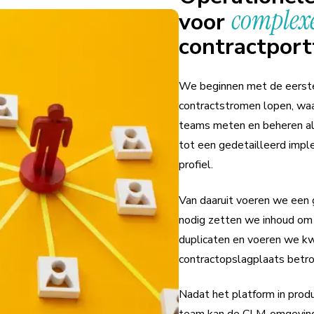
complex
voor
contractportf
We beginnen met de eerste 
contractstromen lopen, wa
teams meten en beheren als
tot een gedetailleerd impl
profiel.
Van daaruit voeren we een 
nodig zetten we inhoud om 
duplicaten en voeren we kw
contractopslagplaats betrou
Nadat het platform in prod