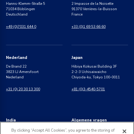
Hanns-Klemm-Straße 5
2 Impasse de la Noisette
71034 Böblingen
91370 Verrières-le-Buisson
Deutschland
France
+49 (0)7031 644 0
+33 (0)1 69 53 66 60
Nederland
Japan
De Brand 22
Hibiya Kokusai Building 3F
3823 LJ Amersfoort
2-2-3 Uchisaiwaicho
Nederland
Chiyoda-ku, Tokyo 100-0011
+31 (0) 20 30 13 300
+81 (0)3-4540-5701
India
Algemene vragen
8 Perungudi Industrial Estate
info@kldiscovery.com
By clicking “Accept All Cookies”, you agree to the storing of