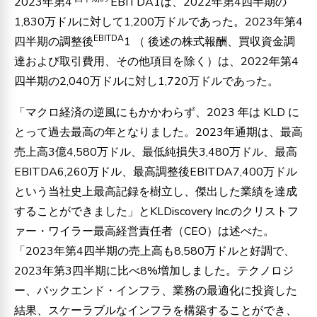
2023年第4
EBITDA1は、2022年第4四半期の
1,830万ドルに対して1,200万ドルであった。2023年第4
EBITDA
四半期の調整後
1
（
後述の株式報酬、買収資金調
達および取引費用、その他項目を除く）は、2022年第4
四半期の2,040万ドルに対し1,720万ドルであった。
「マクロ経済の逆風にもかかわらず、2023 年は KLD に
とって過去最高の年となりました。2023年通期は、最高
売上高3億4,580万ドル、最低純損失3,480万ドル、最高
EBITDA6,260万ドル、最高調整後EBITDA7,400万ドル
という当社史上最高記録を樹立し、傑出した業績を達成
することができました」とKLDiscovery Inc.のクリストフ
ァー・ワイラー最高経営責任者（CEO）は述べた。
「2023年第4四半期の売上高も8,580万ドルと好調で、
2023年第3四半期に比べ8%増加しました。テクノロジ
ー、バックエンド・インフラ、業務の最適化に投資した
結果、スケーラブルなインフラを構築することができ、