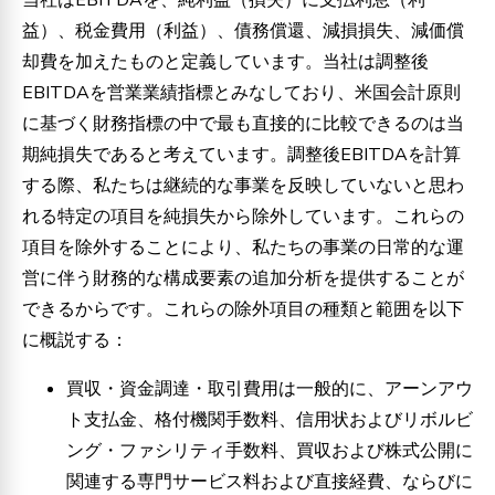
益）、税金費用（利益）、債務償還、減損損失、減価償
却費を加えたものと定義しています。当社は調整後
EBITDAを営業業績指標とみなしており、米国会計原則
に基づく財務指標の中で最も直接的に比較できるのは当
期純損失であると考えています。調整後EBITDAを計算
する際、私たちは継続的な事業を反映していないと思わ
れる特定の項目を純損失から除外しています。これらの
項目を除外することにより、私たちの事業の日常的な運
営に伴う財務的な構成要素の追加分析を提供することが
できるからです。これらの除外項目の種類と範囲を以下
に概説する：
買収・資金調達・取引費用は一般的に、アーンアウ
ト支払金、格付機関手数料、信用状およびリボルビ
ング・ファシリティ手数料、買収および株式公開に
関連する専門サービス料および直接経費、ならびに