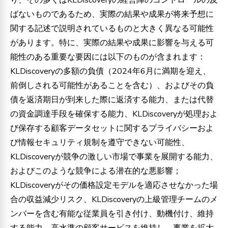
ばないものであるため、実際の結果や成果が将来予想に
関する記述で説明されているものと大きく異なる可能性
があります。特に、実際の結果や成果に影響を与える可
能性のある重要な要因には以下のものが含まれます：
KLDiscoveryの多額の負債（2024年6月に満期を迎え、
前倒しされる可能性があることを含む）、およびその負
債を返済期日が到来した際に返済する能力、または代替
の資金調達手段を確保する能力、KLDiscoveryが処理およ
び保存する顧客データセットに関するプライバシーおよ
び情報セキュリティ規制を遵守できない可能性、
KLDiscoveryが競争の激しい市場で事業を展開する能力、
およびこのような競争による潜在的な悪影響；
KLDiscoveryがその価格設定モデルを適応させなかった場
合の収益減少リスク、KLDiscoveryの上級管理チームのメ
ンバーを含む有能な従業員を引き付け、動機付け、維持
する能力、高水準の顧客サービスを維持し、事業を拡大