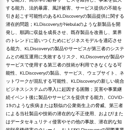
する能力、法的暴露、風評被害、サービス提供の不能を
引き起こす可能性のあるKLDiscoveryの製品提供に関する
潜在的問題；KLDiscoveryがNebulaのような新製品を開
発し、順調に収益を成長させ、既存製品を改善し、業界
のトレンドに追いつくためにビジネスモデルを適応させ
る能力、KLDiscoveryの製品やサービスが第三者のシステ
ムとの相互運用に失敗するリスク、KLDiscoveryが製品や
サービスで使用する第三者の技術が利用できなくなる可
能性、KLDiscoveryの製品、サービス、ウェブサイト、ネ
ットワークが混乱する可能性、KLDiscoveryの新しい統合
ビジネスシステムの導入に起因する困難；災害や事業継
続イベント後に製品やサービスを提供する能力、COVID-
19のような疾病または類似の公衆衛生上の脅威、第三者
による当社製品や技術の潜在的な不正使用、および/また
はデータセキュリティ侵害やその他の事故、潜在的な知
的財産権侵害のクレーム、およびKLDiscoveryの国際事業