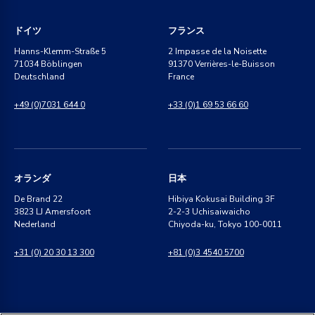
ドイツ
フランス
Hanns-Klemm-Straße 5
2 Impasse de la Noisette
71034 Böblingen
91370 Verrières-le-Buisson
Deutschland
France
+49 (0)7031 644 0
+33 (0)1 69 53 66 60
オランダ
日本
De Brand 22
Hibiya Kokusai Building 3F
3823 LJ Amersfoort
2-2-3 Uchisaiwaicho
Nederland
Chiyoda-ku, Tokyo 100-0011
+31 (0) 20 30 13 300
+81 (0)3 4540 5700