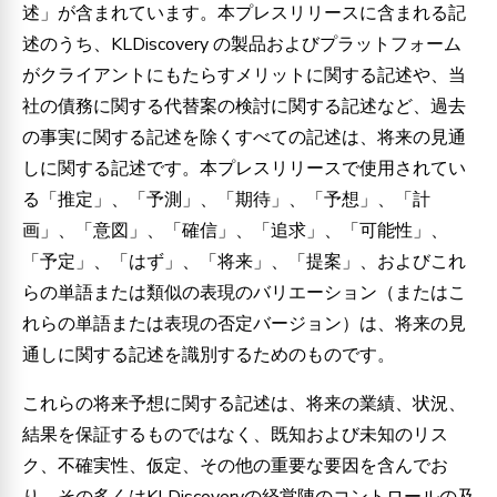
述」が含まれています。本プレスリリースに含まれる記
述のうち、KLDiscovery の製品およびプラットフォーム
がクライアントにもたらすメリットに関する記述や、当
社の債務に関する代替案の検討に関する記述など、過去
の事実に関する記述を除くすべての記述は、将来の見通
しに関する記述です。本プレスリリースで使用されてい
る「推定」、「予測」、「期待」、「予想」、「計
画」、「意図」、「確信」、「追求」、「可能性」、
「予定」、「はず」、「将来」、「提案」、およびこれ
らの単語または類似の表現のバリエーション（またはこ
れらの単語または表現の否定バージョン）は、将来の見
通しに関する記述を識別するためのものです。
これらの将来予想に関する記述は、将来の業績、状況、
結果を保証するものではなく、既知および未知のリス
ク、不確実性、仮定、その他の重要な要因を含んでお
り、その多くはKLDiscoveryの経営陣のコントロールの及