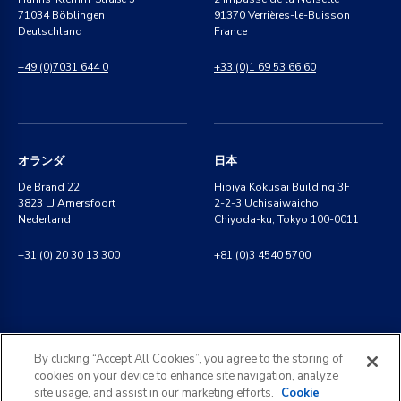
71034 Böblingen
91370 Verrières-le-Buisson
Deutschland
France
+49 (0)7031 644 0
+33 (0)1 69 53 66 60
オランダ
日本
De Brand 22
Hibiya Kokusai Building 3F
3823 LJ Amersfoort
2-2-3 Uchisaiwaicho
Nederland
Chiyoda-ku, Tokyo 100-0011
+31 (0) 20 30 13 300
+81 (0)3 4540 5700
インド
一般のお問い合わせ
By clicking “Accept All Cookies”, you agree to the storing of
8 Perungudi Industrial Estate
info@kldiscovery.com
cookies on your device to enhance site navigation, analyze
Perungudi, Chennai
site usage, and assist in our marketing efforts.
Cookie