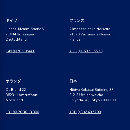
ドイツ
フランス
Hanns-Klemm-Straße 5
2 Impasse de la Noisette
71034 Böblingen
91370 Verrières-le-Buisson
Deutschland
France
+49 (0)7031 644 0
+33 (0)1 69 53 66 60
オランダ
日本
De Brand 22
Hibiya Kokusai Building 3F
3823 LJ Amersfoort
2-2-3 Uchisaiwaicho
Nederland
Chiyoda-ku, Tokyo 100-0011
+31 (0) 20 30 13 300
+81 (0)3 4540 5700