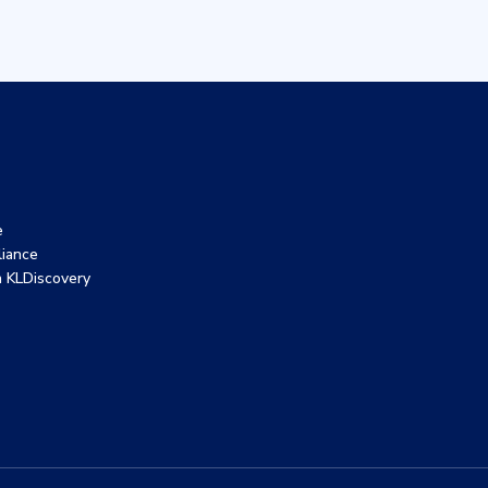
e
liance
 KLDiscovery