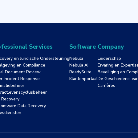
fessional Services
Software
Company
covery en Juridische Ondersteuning
Nebula
Leiderschap
lgeving en Compliance
Nebula AI
Ervaring en Expertis
al Document Review
ReadySuite
Beveiliging en Comp
r Incident Response
Klantenportaal
De Geschiedenis van
rmatiebeheer
Carrières
ractlevenscyclusbeheer
 Recovery
somware Data Recovery
esdiensten