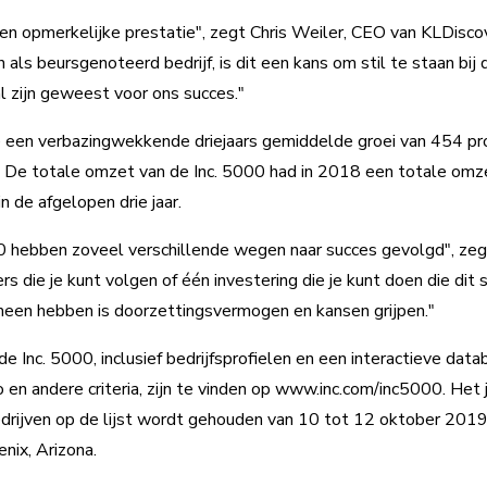
 een opmerkelijke prestatie", zegt Chris Weiler, CEO van KLDisco
als beursgenoteerd bedrijf, is dit een kans om stil te staan bi
al zijn geweest voor ons succes."
een verbazingwekkende driejaars gemiddelde groei van 454 pr
 De totale omzet van de Inc. 5000 had in 2018 een totale omzet
 de afgelopen drie jaar.
0 hebben zoveel verschillende wegen naar succes gevolgd", zeg
rs die je kunt volgen of één investering die je kunt doen die dit 
een hebben is doorzettingsvermogen en kansen grijpen."
e Inc. 5000, inclusief bedrijfsprofielen en een interactieve dat
o en andere criteria, zijn te vinden op www.inc.com/inc5000. Het j
drijven op de lijst wordt gehouden van 10 tot 12 oktober 2019
nix, Arizona.