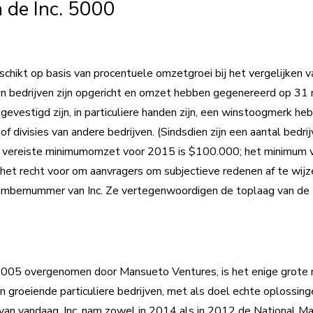
n de Inc. 5000
chikt op basis van procentuele omzetgroei bij het vergelijken
n bedrijven zijn opgericht en omzet hebben gegenereerd op 31
vestigd zijn, in particuliere handen zijn, een winstoogmerk hebb
divisies van andere bedrijven. (Sindsdien zijn een aantal bedrij
 vereiste minimumomzet voor 2015 is $100.000; het minimum vo
h het recht voor om aanvragers om subjectieve redenen af te wijz
mbernummer van Inc. Ze vertegenwoordigen de toplaag van de I
n 2005 overgenomen door Mansueto Ventures, is het enige grote me
 groeiende particuliere bedrijven, met als doel echte oplossing
 van vandaag. Inc. nam zowel in 2014 als in 2012 de National M