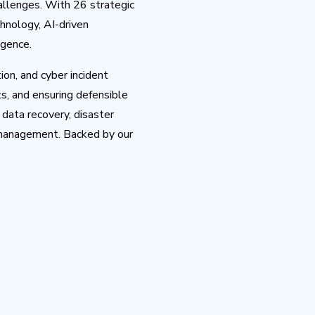
allenges. With 26 strategic
hnology, AI-driven
igence.
ion, and cyber incident
s, and ensuring defensible
data recovery, disaster
e management. Backed by our