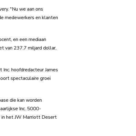
very. "Nu we aan ons
j de medewerkers en klanten
ocent, en een mediaan
 van 237,7 miljard dollar,
t Inc. hoofdredacteur James
soort spectaculaire groei
abase die kan worden
aarlijkse Inc. 5000-
 in het JW Marriott Desert