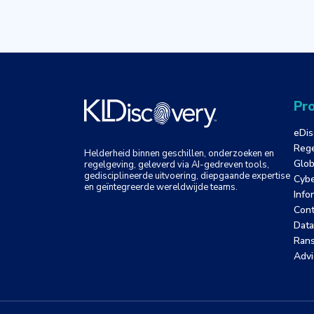
Pro
eDis
Rege
Helderheid binnen geschillen, onderzoeken en
Glob
regelgeving, geleverd via AI-gedreven tools,
gedisciplineerde uitvoering, diepgaande expertise
Cybe
en geïntegreerde wereldwijde teams.
Info
Cont
Data
Ran
Advi