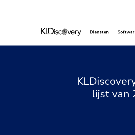
Diensten
Softwar
KLDiscovery
lijst va