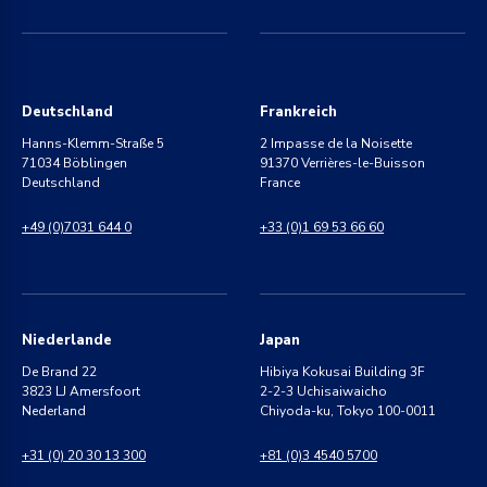
Deutschland
Frankreich
Hanns-Klemm-Straße 5
2 Impasse de la Noisette
71034 Böblingen
91370 Verrières-le-Buisson
Deutschland
France
+49 (0)7031 644 0
+33 (0)1 69 53 66 60
Niederlande
Japan
De Brand 22
Hibiya Kokusai Building 3F
3823 LJ Amersfoort
2-2-3 Uchisaiwaicho
Nederland
Chiyoda-ku, Tokyo 100-0011
+31 (0) 20 30 13 300
+81 (0)3 4540 5700