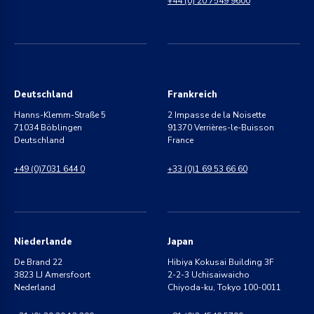
+44 (0) 20 7549 9600
Deutschland
Frankreich
Hanns-Klemm-Straße 5
2 Impasse de la Noisette
71034 Böblingen
91370 Verrières-le-Buisson
Deutschland
France
+49 (0)7031 644 0
+33 (0)1 69 53 66 60
Niederlande
Japan
De Brand 22
Hibiya Kokusai Building 3F
3823 LJ Amersfoort
2-2-3 Uchisaiwaicho
Nederland
Chiyoda-ku, Tokyo 100-0011