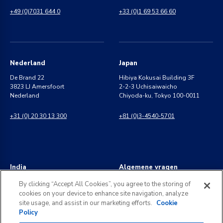
+49 (0)7031 644 0
+33 (0)1 69 53 66 60
Nederland
Japan
De Brand 22
Hibiya Kokusai Building 3F
3823 LJ Amersfoort
2-2-3 Uchisaiwaicho
Nederland
Chiyoda-ku, Tokyo 100-0011
+31 (0) 20 30 13 300
+81 (0)3-4540-5701
India
Algemene vragen
8 Perungudi Industrial Estate
info@kldiscovery.com
By clicking “Accept All Cookies”, you agree to the storing of
Perungudi, Chennai
cookies on your device to enhance site navigation, analyze
600 096, India
+1 (888) 811-3789
site usage, and assist in our marketing efforts.
Cookie
Policy
+91 44 2496 0050