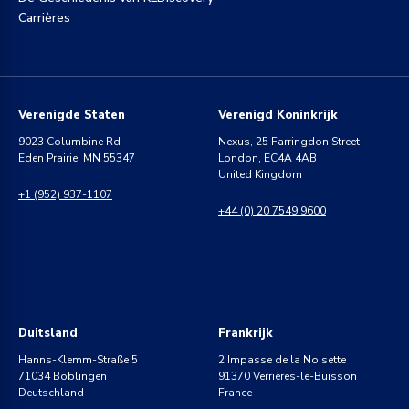
Carrières
Verenigde Staten
Verenigd Koninkrijk
9023 Columbine Rd
Nexus, 25 Farringdon Street
Eden Prairie, MN 55347
London, EC4A 4AB
United Kingdom
+1 (952) 937-1107
+44 (0) 20 7549 9600
Duitsland
Frankrijk
Hanns-Klemm-Straße 5
2 Impasse de la Noisette
71034 Böblingen
91370 Verrières-le-Buisson
Deutschland
France