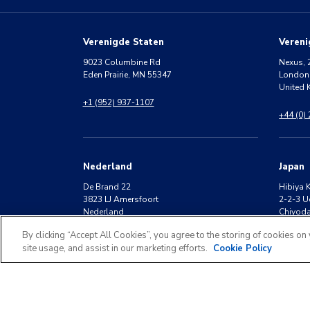
Verenigde Staten
Vereni
9023 Columbine Rd
Nexus, 
Eden Prairie, MN 55347
London
United
+1 (952) 937-1107
+44 (0)
Nederland
Japan
De Brand 22
Hibiya 
3823 LJ Amersfoort
2-2-3 U
Nederland
Chiyoda
By clicking “Accept All Cookies”, you agree to the storing of cookies on
+31 (0) 20 30 13 300
+81 (0)
site usage, and assist in our marketing efforts.
Cookie Policy
©
2026
KLDiscovery. All rights reserved.