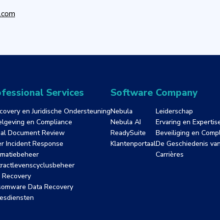
y.com
fessional Services
Software
Company
covery en Juridische Ondersteuning
Nebula
Leiderschap
lgeving en Compliance
Nebula AI
Ervaring en Expertis
al Document Review
ReadySuite
Beveiliging en Comp
r Incident Response
Klantenportaal
De Geschiedenis van
rmatiebeheer
Carrières
ractlevenscyclusbeheer
 Recovery
somware Data Recovery
esdiensten