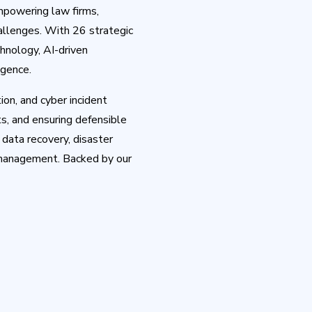
mpowering law firms,
allenges. With 26 strategic
hnology, AI-driven
igence.
ion, and cyber incident
s, and ensuring defensible
data recovery, disaster
e management. Backed by our