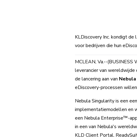
KLDiscovery Inc. kondigt de 
voor bedrijven die hun eDisc
MCLEAN, Va.--(BUSINESS WIRE
leverancier van wereldwijde 
de lancering aan van
Nebula 
eDiscovery-processen willen 
Nebula Singularity is een een
implementatiemodellen en wo
een Nebula Enterprise™-appli
in een van Nebula's wereld
KLD Client Portal, ReadySuit