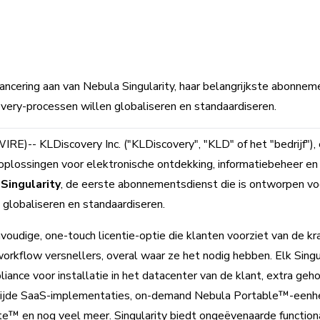
lancering aan van Nebula Singularity, haar belangrijkste abonne
overy-processen willen globaliseren en standaardiseren.
)-- KLDiscovery Inc. ("KLDiscovery", "KLD" of het "bedrijf")
oplossingen voor elektronische ontdekking, informatiebeheer e
Singularity
, de eerste abonnementsdienst die is ontworpen voo
globaliseren en standaardiseren.
voudige, one-touch licentie-optie die klanten voorziet van de kr
rkflow versnellers, overal waar ze het nodig hebben. Elk Sin
ance voor installatie in het datacenter van de klant, extra ge
wijde SaaS-implementaties, on-demand Nebula Portable™-eenhe
e™ en nog veel meer. Singularity biedt ongeëvenaarde functiona