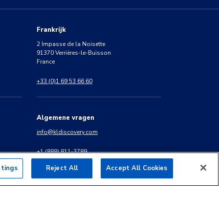
Frankrijk
2 Impasse de la Noisette
91370 Verrières-le-Buisson
France
+33 (0)1 69 53 66 60
Algemene vragen
info@kldiscovery.com
+1 (888) 811-3789
ttings
Reject All
Accept All Cookies
rden van de Website
Cookie Policy & Settings
Transparantieverslag