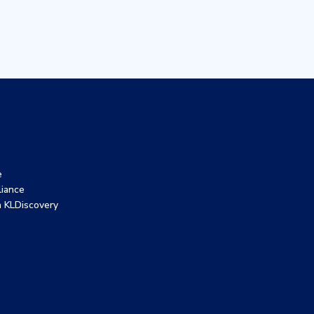
e
liance
 KLDiscovery