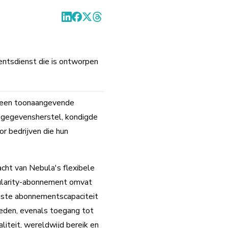
mentsdienst die is ontworpen
, een toonaangevende
n gegevensherstel, kondigde
r bedrijven die hun
acht van Nebula's flexibele
gularity-abonnement omvat
hoste abonnementscapaciteit
den, evenals toegang tot
liteit, wereldwijd bereik en