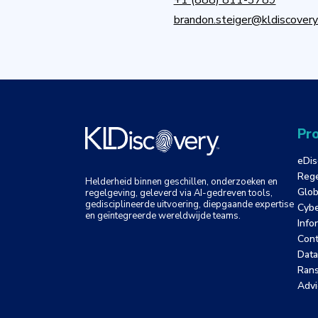
+1 (888) 811-3789
brandon.steiger@kldiscover
Pro
eDis
Rege
Helderheid binnen geschillen, onderzoeken en
Glob
regelgeving, geleverd via AI-gedreven tools,
gedisciplineerde uitvoering, diepgaande expertise
Cybe
en geïntegreerde wereldwijde teams.
Info
Cont
Data
Ran
Advi