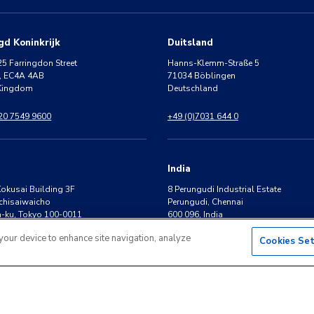
gd Koninkrijk
Duitsland
25 Farringdon Street
Hanns-Klemm-Straße 5
, EC4A 4AB
71034 Böblingen
 Kingdom
Deutschland
 20 7549 9600
+49 (0)7031 644 0
India
Kokusai Building 3F
8 Perungudi Industrial Estate
chisaiwaicho
Perungudi, Chennai
-ku, Tokyo 100-0011
600 096, India
 your device to enhance site navigation, analyze
Cookies Se
3-4540-5701
+91 44 2496 0050
Juridische Kennisgevingen
Privacybeleid
Formulier Verzoek Tot Inzage
Gebruiksvoorwaa