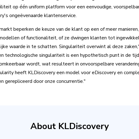
iliteit op één uniform platform voor een eenvoudige, voorspelbar
y's ongeëvenaarde klantenservice.
markt beperken de keuze van de klant op een of meer manieren
modellen of functionaliteit, of ze dwingen klanten tot ingewikke
jke waarde in te schatten. Singulariteit overwint al deze zaken,
n technologische singulariteit is een hypothetisch punt in de ti
omkeerbaar wordt, wat resulteert in onvoorspelbare veranderin
ularity heeft KLDiscovery een model voor eDiscovery en compl
n gerepliceerd door onze concurrentie."
About KLDiscovery