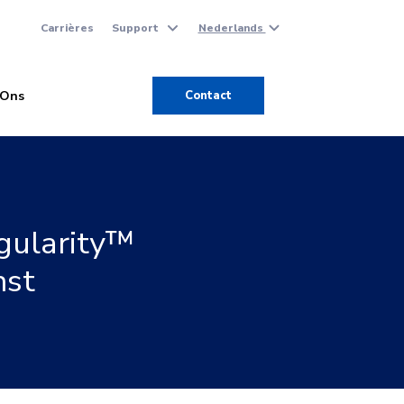
Carrières
Support
Nederlands
 Ons
Contact
gularity™
nst