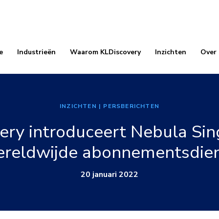
e
Industrieën
Waarom KLDiscovery
Inzichten
Over
INZICHTEN
| PERSBERICHTEN
ery introduceert Nebula Sin
reldwijde abonnementsdie
20 januari 2022