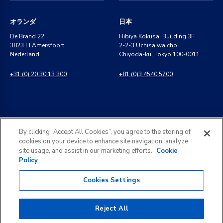
オランダ
日本
De Brand 22
Hibiya Kokusai Building 3F
3823 LJ Amersfoort
2-2-3 Uchisaiwaicho
Nederland
Chiyoda-ku, Tokyo 100-0011
+31 (0) 20 30 13 300
+81 (0)3 4540 5700
インド
一般のお問い合わせ
By clicking “Accept All Cookies”, you agree to the storing of
8 Perungudi Industrial Estate
info@kldiscovery.com
cookies on your device to enhance site navigation, analyze
Perungudi, Chennai
site usage, and assist in our marketing efforts.
Cookie
600 096, India
Policy
+1 (888) 811-3789
+91 44 2496 0050
Cookies Settings
Reject All