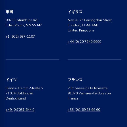
米国
イギリス
9023 Columbine Rd
Nexus, 25 Farringdon Street
Eden Prairie, MN 55347
London, EC4A 4AB
United Kingdom
+1 (952) 937-1107
+44 (0) 20 7549 9600
ドイツ
フランス
Hanns-Klemm-Straße 5
2 Impasse de la Noisette
71034 Böblingen
91370 Verrières-le-Buisson
Deutschland
France
+49 (0)7031 644 0
+33 (0)1 69 53 66 60