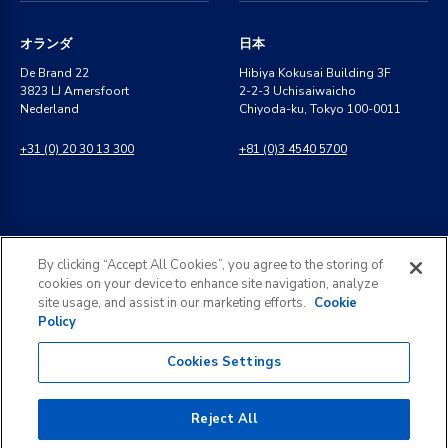
オランダ
日本
De Brand 22
Hibiya Kokusai Building 3F
3823 LJ Amersfoort
2-2-3 Uchisaiwaicho
Nederland
Chiyoda-ku, Tokyo 100-0011
+31 (0) 20 30 13 300
+81 (0)3 4540 5700
インド
一般のお問い合わせ
By clicking “Accept All Cookies”, you agree to the storing of
8 Perungudi Industrial Estate
info@kldiscovery.com
cookies on your device to enhance site navigation, analyze
Perungudi, Chennai
site usage, and assist in our marketing efforts.
Cookie
600 096, India
Policy
+1 (888) 811-3789
+91 44 2496 0050
Cookies Settings
Reject All