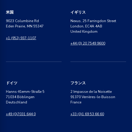
米国
イギリス
9023 Columbine Rd
Nexus, 25 Farringdon Street
Eden Prairie, MN 55347
London, EC4A 4AB
United Kingdom
+1 (952) 937-1107
+44 (0) 20 7549 9600
ドイツ
フランス
Hanns-Klemm-Straße 5
2 Impasse de la Noisette
71034 Böblingen
91370 Verrières-le-Buisson
Deutschland
France
+49 (0)7031 644 0
+33 (0)1 69 53 66 60