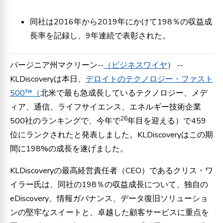
同社は2016年から2019年にかけて198％の収益成
長率を記録し、9年連続で表彰された。
バージニア州マクリーン--
（ビジネスワイヤ
） --
KLDiscoveryは本日、
デロイトのテクノロジー・ファスト
500™（
北米で最も急成長しているテクノロジー、メデ
ィア、通信、ライフサイエンス、エネルギー技術企業
26
500社のランキングで、今年で
年目を迎える）で459
位にランクされたと発表しました。KLDiscoveryはこの期
間に198%の成長を遂げました。
KLDiscoveryの最高経営責任者（CEO）であるクリス・ワ
イラー氏は、同社の198％の収益成長について、独自の
eDiscovery、情報ガバナンス、データ復旧ソリューショ
ンの堅牢なスイートと、卓越した顧客サービスに重点を