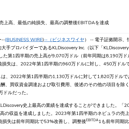
売上高、最低の純損失、最高の調整後EBITDAを達成
--
(BUSINESS WIRE
)
--（ビジネスワイヤ
） -- 電子証拠開
ロバイダーであるKLDiscovery Inc.（以下「KLDiscov
了した第1四半期の売上高が9,070万ドル（前年同期は8,190
純損失は、2022年第1四半期の960万ドルに対し、450万ドル
A1は、2022年第1四半期の1,130万ドルに対して1,820万ドル
酬、買収資金調達および取引費用、後述のその他の項目を除く）
90万ドルだった。
LDiscovery史上最高の業績を達成することができました。「2
最高の収益を達成しました。2023年第1四半期のネビュラの売上
EBITDA
純損失は前年同期比で53%改善し、調整後
1も前年同期比