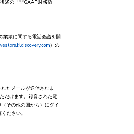
後述の「非GAAP財務指
期の業績に関する電話会議を開
nvestors.kldiscovery.com
）の
されたメールが送信されま
ただけます。録音された電
9199（その他の国から）にダイ
覧ください。