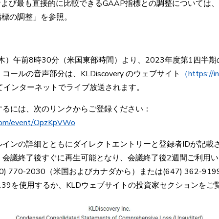
よび最も直接的に比較できるGAAP指標との調整については、
指標の調整」を参照。
（木）午前8時30分（米国東部時間）より、2023年度第1四半
ールの音声部分は、KLDiscovery のウェブサイト
（https://i
ョンにてインターネットでライブ放送されます。
するには、次のリンクからご登録ください：
s.com/event/OpzKpVWo
ルインの詳細とともにダイレクトエントリーと登録者IDが記載
、会議終了後すぐに再生可能となり、会議終了後2週間ご利用い
) 770-2030（米国およびカナダから）または(647) 362-
139を使用するか、KLDウェブサイトの投資家セクションをご