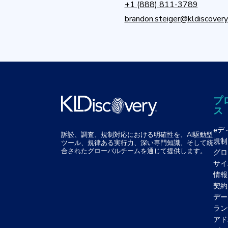
+1 (888) 811-3789
brandon.steiger@kldiscover
プ
ス
eデ
訴訟、調査、規制対応における明確性を、AI駆動型
規制
ツール、規律ある実行力、深い専門知識、そして統
合されたグローバルチームを通じて提供します。
グロ
サイ
情報
契約
デー
ラン
アド