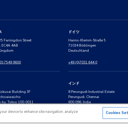
ス
ドイツ
25 Farringdon Street
Hanns-Klemm-Straße 5
, EC4A 4AB
71034 Böblingen
 Kingdom
Deutschland
 20 7549 9600
+49 (0)7031 644 0
インド
Kokusai Building 3F
8 Perungudi Industrial Estate
chisaiwaicho
Perungudi, Chennai
-ku, Tokyo 100-0011
600 096, India
 your device to enhance site navigation, analyze
Cookies Se
3 4540 5700
+91 44 2496 0050