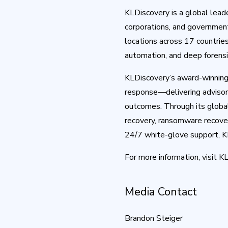
KLDiscovery is a global lead
corporations, and government
locations across 17 countrie
automation, and deep forensic
KLDiscovery’s award-winning s
response—delivering advisory 
outcomes. Through its globa
recovery, ransomware recover
24/7 white-glove support, KL
For more information, visit K
Media Contact
Brandon Steiger