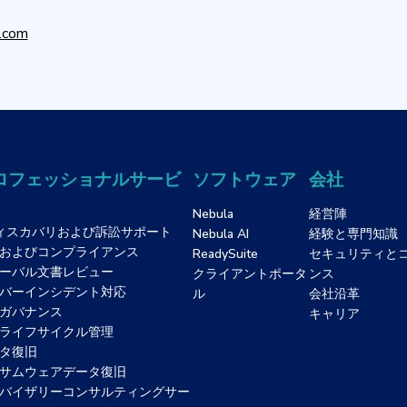
y.com
ロフェッショナルサービ
ソフトウェア
会社
Nebula
経営陣
ィスカバリおよび訴訟サポート
Nebula AI
経験と専門知識
およびコンプライアンス
ReadySuite
セキュリティと
ーバル文書レビュー
クライアントポータ
ンス
バーインシデント対応
ル
会社沿革
ガバナンス
キャリア
ライフサイクル管理
タ復旧
サムウェアデータ復旧
バイザリーコンサルティングサー