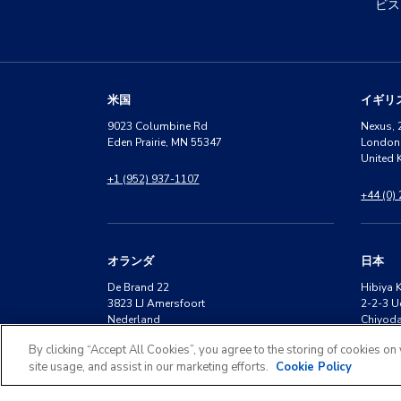
ビス
米国
イギリ
9023 Columbine Rd
Nexus, 
Eden Prairie, MN 55347
London
United
+1 (952) 937-1107
+44 (0)
オランダ
日本
De Brand 22
Hibiya 
3823 LJ Amersfoort
2-2-3 U
Nederland
Chiyoda
By clicking “Accept All Cookies”, you agree to the storing of cookies on
+31 (0) 20 30 13 300
+81 (0)
site usage, and assist in our marketing efforts.
Cookie Policy