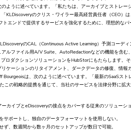
次のように述べています。「私たちは、アーカイブとストレージの
KLDiscoveryのクリス・ワイラー最高経営責任者（CEO
レフトエンドで提供するサービスを強化するために、理想的なパ
eは、KLDiscoveryのCAL（Continuous Active Learnin
ファイル用A/V Suite、AutoRedactionなどの機能を
ビュー、プロダクションソリューションをHubStorにもたらします
プリケーションのリタイアメント、ダークデータの修復、情報
off Bourgeoisは、次のように述べています。「最新のSaaSストレ
めたこの戦略的提携を通じて、当社のサービスを法律分野に拡大
Storeは、アーカイブとeDiscoveryの接点をカバーする従来のソリ
をサポートし、独自のデータフォーマットを使用しない。
せず、数週間から数ヶ月のセットアップが数日で可能。