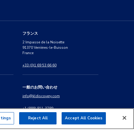
フランス
2 Impasse de la Noisette
91370 Verrières-le-Buisson
France
+33 (0)1 69 53 66 60
一般のお問い合わせ
info@kldiscovery.com
+1 (888) 811-3789
ttings
Reject All
Accept All Cookies