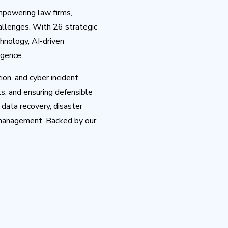
mpowering law firms,
allenges. With 26 strategic
hnology, AI-driven
igence.
ion, and cyber incident
s, and ensuring defensible
data recovery, disaster
e management. Backed by our