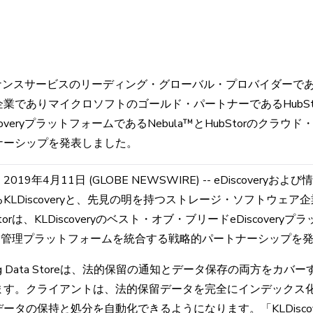
ガバナンスサービスのリーディング・グローバル・プロバイダーであるK
でありマイクロソフトのゴールド・パートナーであるHubStorは、
overyプラットフォームであるNebula™とHubStorのクラ
ナーシップを発表しました。
9年4月11日 (GLOBE NEWSWIRE) -- eDiscovery
LDiscoveryと、先見の明を持つストレージ・ソフトウェ
rは、KLDiscoveryのベスト・オブ・ブリードeDiscoveryプ
データ管理プラットフォームを統合する戦略的パートナーシップを
Big Data Storeは、法的保留の通知とデータ保存の両方をカ
ます。クライアントは、法的保留データを完全にインデックス
タの保持と処分を自動化できるようになります。「KLDisco