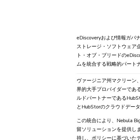
eDiscoveryおよび情報
ストレージ・ソフトウェア企業
ト・オブ・ブリードのeDisc
ムを統合する戦略的パート
ヴァージニア州マクリーン、201
界的大手プロバイダーであるK
ルドパートナーであるHubSto
とHubStorのクラウド
この統合により、Nebula 
留ソリューションを提供し
持し、ポリシーに基づいたデー