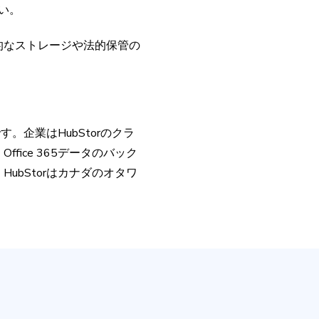
い。
的なストレージや法的保管の
。企業はHubStorのクラ
ice 365データのバック
bStorはカナダのオタワ