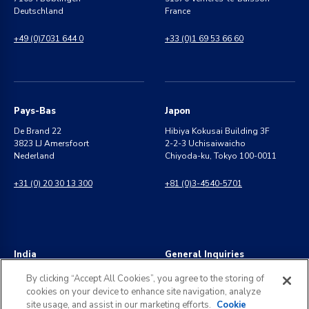
Deutschland
France
+49 (0)7031 644 0
+33 (0)1 69 53 66 60
Pays-Bas
Japon
De Brand 22
Hibiya Kokusai Building 3F
3823 LJ Amersfoort
2-2-3 Uchisaiwaicho
Nederland
Chiyoda-ku, Tokyo 100-0011
+31 (0) 20 30 13 300
+81 (0)3-4540-5701
India
General Inquiries
8 Perungudi Industrial Estate
info@kldiscovery.com
By clicking “Accept All Cookies”, you agree to the storing of
Perungudi, Chennai
cookies on your device to enhance site navigation, analyze
600 096, India
+1 (888) 811-3789
site usage, and assist in our marketing efforts.
Cookie