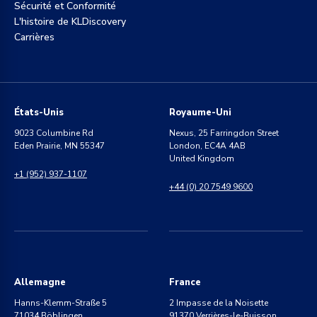
Sécurité et Conformité
L'histoire de KLDiscovery
Carrières
États-Unis
Royaume-Uni
9023 Columbine Rd
Nexus, 25 Farringdon Street
Eden Prairie, MN 55347
London, EC4A 4AB
United Kingdom
+1 (952) 937-1107
+44 (0) 20 7549 9600
Allemagne
France
Hanns-Klemm-Straße 5
2 Impasse de la Noisette
71034 Böblingen
91370 Verrières-le-Buisson