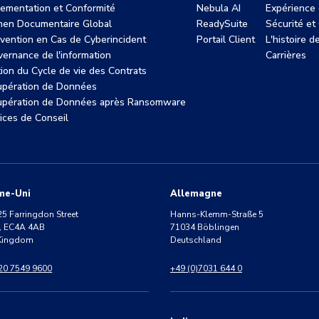
ementation et Conformité
Nebula AI
Expérience 
en Documentaire Global
ReadySuite
Sécurité et
rvention en Cas de Cyberincident
Portail Client
L'histoire 
ernance de l'information
Carrières
ion du Cycle de vie des Contrats
pération de Données
pération de Données après Ransomware
ices de Conseil
me-Uni
Allemagne
25 Farringdon Street
Hanns-Klemm-Straße 5
, EC4A 4AB
71034 Böblingen
 Kingdom
Deutschland
 20 7549 9600
+49 (0)7031 644 0