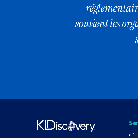
réglementair
soutient les org
Ser
eDis