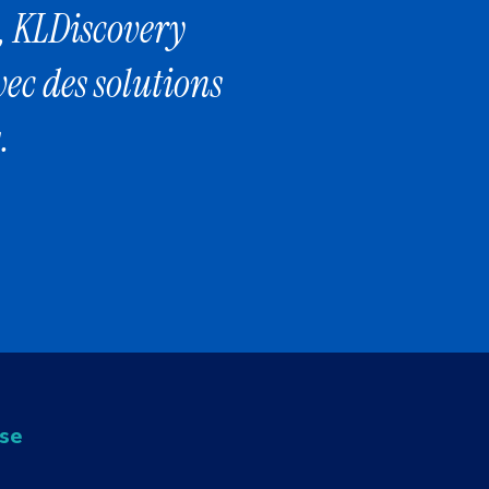
, KLDiscovery
vec des solutions
.
ise