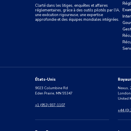
Régl
Clarté dans les litiges, enquêtes et affaires
Exam
réglementaires, grâce à des outils pilotés par l’IA,
une exécution rigoureuse, une expertise
Inte
approfondie et des équipes mondiales intégrées.
Gouv
Gest
Récu
Récu
Serv
États-Unis
Royau
9023 Columbine Rd
Nexus, 
Eden Prairie, MN 55347
London
United
+1 (952) 937-1107
+44 (0)