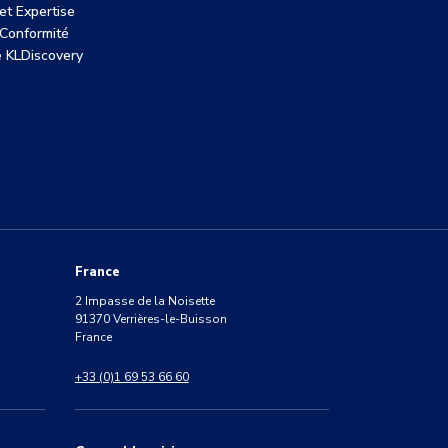
et Expertise
 Conformité
de KLDiscovery
France
2 Impasse de la Noisette
91370 Verrières-le-Buisson
France
+33 (0)1 69 53 66 60