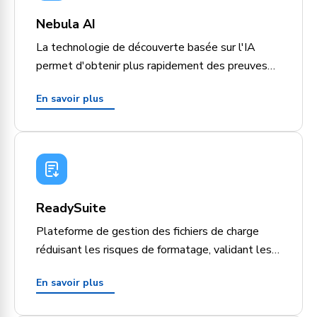
Nebula AI
La technologie de découverte basée sur l'IA
permet d'obtenir plus rapidement des preuves
essentielles, d'affiner les théories juridiques et
En savoir plus
de renforcer la défendabilité.
ReadySuite
Plateforme de gestion des fichiers de charge
réduisant les risques de formatage, validant les
productions et renforçant la défendabilité.
En savoir plus