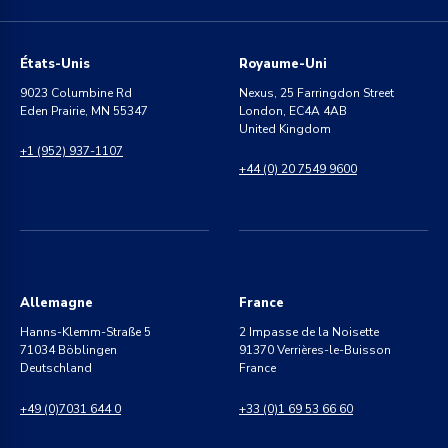
États-Unis
Royaume-Uni
9023 Columbine Rd
Nexus, 25 Farringdon Street
Eden Prairie, MN 55347
London, EC4A 4AB
United Kingdom
+1 (952) 937-1107
+44 (0) 20 7549 9600
Allemagne
France
Hanns-Klemm-Straße 5
2 Impasse de la Noisette
71034 Böblingen
91370 Verrières-le-Buisson
Deutschland
France
+49 (0)7031 644 0
+33 (0)1 69 53 66 60