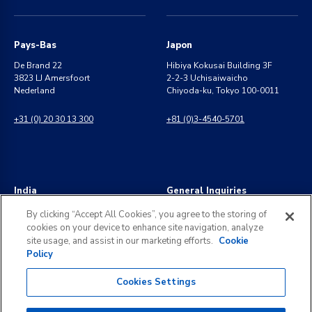
Pays-Bas
Japon
De Brand 22
Hibiya Kokusai Building 3F
3823 LJ Amersfoort
2-2-3 Uchisaiwaicho
Nederland
Chiyoda-ku, Tokyo 100-0011
+31 (0) 20 30 13 300
+81 (0)3-4540-5701
India
General Inquiries
8 Perungudi Industrial Estate
info@kldiscovery.com
By clicking “Accept All Cookies”, you agree to the storing of
Perungudi, Chennai
cookies on your device to enhance site navigation, analyze
600 096, India
+1 (888) 811-3789
site usage, and assist in our marketing efforts.
Cookie
Policy
+91 44 2496 0050
Cookies Settings