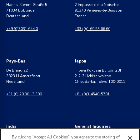
Hanns-Klemm-Straße 5
2 Impasse de la Noisette
71034 Böblingen
91370 Verrières-le-Buisson
Deutschland
France
+49 (0)7031 644 0
+33 (0)1 69 53 66 60
Pays-Bas
Japon
De Brand 22
Hibiya Kokusai Building 3F
3823 LJ Amersfoort
2-2-3 Uchisaiwaicho
Nederland
Chiyoda-ku, Tokyo 100-0011
+31 (0) 20 30 13 300
+81 (0)3-4540-5701
India
General Inquiries
8 Perungudi Industrial Estate
info@kldiscovery.com
By clicking “Accept All Cookies”, you agree to the storing of