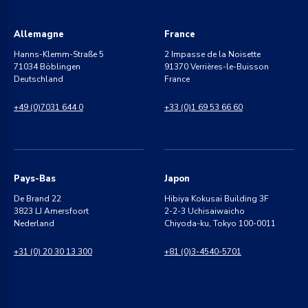
Allemagne
France
Hanns-Klemm-Straße 5
2 Impasse de la Noisette
71034 Böblingen
91370 Verrières-le-Buisson
Deutschland
France
+49 (0)7031 644 0
+33 (0)1 69 53 66 60
Pays-Bas
Japon
De Brand 22
Hibiya Kokusai Building 3F
3823 LJ Amersfoort
2-2-3 Uchisaiwaicho
Nederland
Chiyoda-ku, Tokyo 100-0011
+31 (0) 20 30 13 300
+81 (0)3-4540-5701