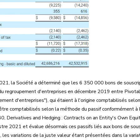
021, la Société a déterminé que les 6 350 000 bons de souscrip
n du regroupement d'entreprises en décembre 2019 entre Pivotal
pement d'entreprises"), qui étaient à l'origine comptabilisés sel
 être comptabilisés selon la méthode du passif conformément à 
, Derivatives and Hedging : Contracts on an Entity's Own Equity
stre 2021 et évalue désormais ces passifs liés aux bons de sousc
 les variations de la juste valeur étant présentées dans la varia