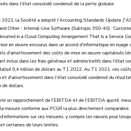
ivés dans l'état consolidé condensé de la perte globale.
e 2021, la Société a adopté l'Accounting Standards Update ("
 and Other - Internal-Use Software (Subtopic 350-40) : Custome
ncurred in a Cloud Computing Arrangement That Is a Service Con
mise en œuvre encourus dans un accord d'informatique en nuage qu
ûts d'amortissement des coûts de mise en œuvre capitalisés liés
t inclus dans les frais généraux et administratifs dans l'état co
talisé 0,4 million de dollars au T1 2022. Au T1 2021, ces coûts
n et d'amortissement dans l'état consolidé condensé du résultat
n de dollars.
nte un rapprochement de l'EBITDA et de l'EBITDA ajusté, mes
 la mesure conforme aux PCGR la plus directement comparable. 
'informations sur ces mesures, y compris les raisons pour lesq
et certaines de leurs limites.