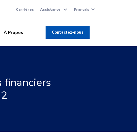
Carrières
Assistance
Français
À Propos
Contactez-nous
 financiers
22