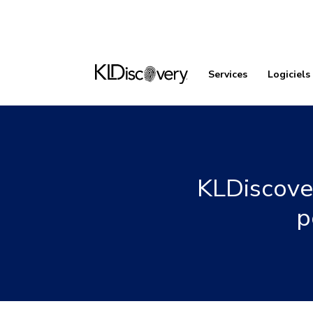
Services
Logiciels
KLDiscover
p