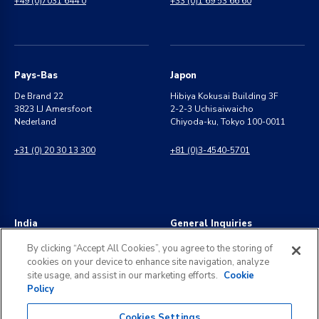
+49 (0)7031 644 0
+33 (0)1 69 53 66 60
Pays-Bas
Japon
De Brand 22
Hibiya Kokusai Building 3F
3823 LJ Amersfoort
2-2-3 Uchisaiwaicho
Nederland
Chiyoda-ku, Tokyo 100-0011
+31 (0) 20 30 13 300
+81 (0)3-4540-5701
India
General Inquiries
8 Perungudi Industrial Estate
info@kldiscovery.com
By clicking “Accept All Cookies”, you agree to the storing of
Perungudi, Chennai
cookies on your device to enhance site navigation, analyze
600 096, India
+1 (888) 811-3789
site usage, and assist in our marketing efforts.
Cookie
Policy
+91 44 2496 0050
Cookies Settings