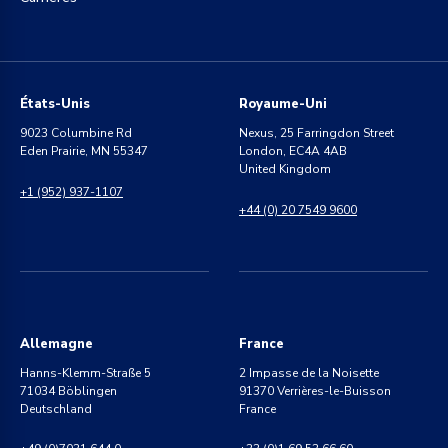
États-Unis
Royaume-Uni
9023 Columbine Rd
Nexus, 25 Farringdon Street
Eden Prairie, MN 55347
London, EC4A 4AB
United Kingdom
+1 (952) 937-1107
+44 (0) 20 7549 9600
Allemagne
France
Hanns-Klemm-Straße 5
2 Impasse de la Noisette
71034 Böblingen
91370 Verrières-le-Buisson
Deutschland
France