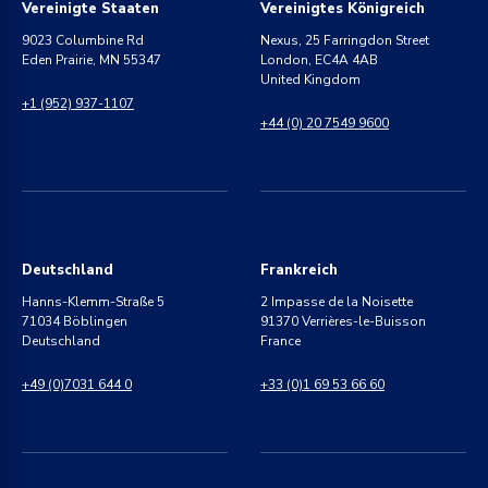
Vereinigte Staaten
Vereinigtes Königreich
9023 Columbine Rd
Nexus, 25 Farringdon Street
Eden Prairie, MN 55347
London, EC4A 4AB
United Kingdom
+1 (952) 937-1107
+44 (0) 20 7549 9600
Deutschland
Frankreich
Hanns-Klemm-Straße 5
2 Impasse de la Noisette
71034 Böblingen
91370 Verrières-le-Buisson
Deutschland
France
+49 (0)7031 644 0
+33 (0)1 69 53 66 60