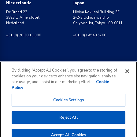
Niederlande
Japan
De Brand 22
Hibiya Kokusai Building 3F
3823 LJ Amersfoort
2-2-3 Uchisaiwaicho
Nederland
Chiyoda-ku, Tokyo 100-0011
+31 (0) 20 30 13 300
+81 (0)3 4540 5700
Indien
Allgemeine Anfragen
By clicking “Accept All Cookies”, you agree to the storing of
8 Perungudi Industrial Estate
info@kldiscovery.com
cookies on your device to enhance site navigation, analyze
Perungudi, Chennai
site usage, and assist in our marketing efforts.
Cookie
600 096, India
Policy
+1 (888) 811-3789
+91 44 2496 0050
Cookies Settings
Reject All
©
2026
KLDiscovery. All rights reserved.
Accept All Cookies
Rechtliche Hinweise
Datenschutzerklärung
Auskunftsersuchen