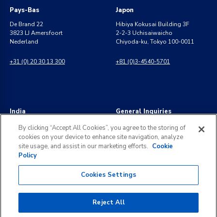
Pays-Bas
Japon
De Brand 22
Hibiya Kokusai Building 3F
3823 LJ Amersfoort
2-2-3 Uchisaiwaicho
Nederland
Chiyoda-ku, Tokyo 100-0011
+31 (0) 20 30 13 300
+81 (0)3-4540-5701
India
General Inquiries
8 Perungudi Industrial Estate
info@kldiscovery.com
By clicking “Accept All Cookies”, you agree to the storing of
Perungudi, Chennai
cookies on your device to enhance site navigation, analyze
600 096, India
+1 (888) 811-3789
site usage, and assist in our marketing efforts.
Cookie
Policy
+91 44 2496 0050
Cookies Settings
Reject All
©
2026
KLDiscovery. All rights reserved.