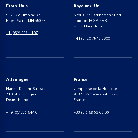
États-Unis
Royaume-Uni
9023 Columbine Rd
Nexus, 25 Farringdon Street
Eden Prairie, MN 55347
London, EC4A 4AB
United Kingdom
+1 (952) 937-1107
+44 (0) 20 7549 9600
Allemagne
France
Hanns-Klemm-Straße 5
2 Impasse de la Noisette
71034 Böblingen
91370 Verrières-le-Buisson
Deutschland
France
+49 (0)7031 644 0
+33 (0)1 69 53 66 60