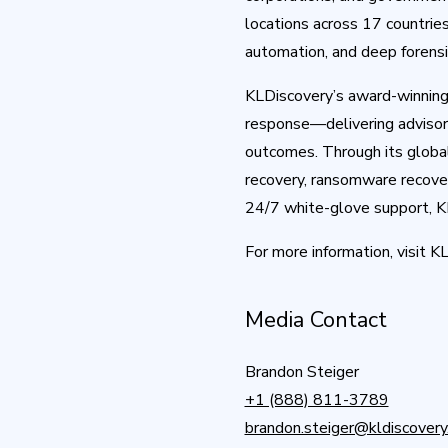
locations across 17 countrie
automation, and deep forensic
KLDiscovery’s award-winning s
response—delivering advisory 
outcomes. Through its globa
recovery, ransomware recover
24/7 white-glove support, KL
For more information, visit K
Media Contact
Brandon Steiger
+1 (888) 811-3789
brandon.steiger@kldiscover