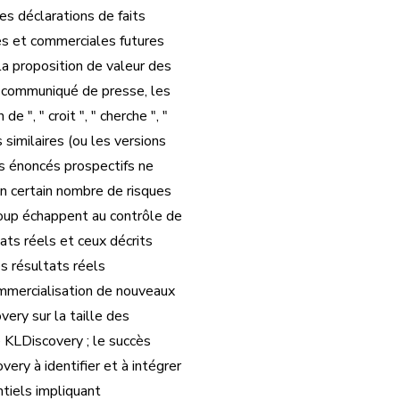
s déclarations de faits
res et commerciales futures
la proposition de valeur des
e communiqué de presse, les
 de ", " croit ", " cherche ", "
s similaires (ou les versions
es énoncés prospectifs ne
un certain nombre de risques
coup échappent au contrôle de
tats réels et ceux décrits
s résultats réels
mmercialisation de nouveaux
ery sur la taille des
e KLDiscovery ; le succès
ery à identifier et à intégrer
ntiels impliquant