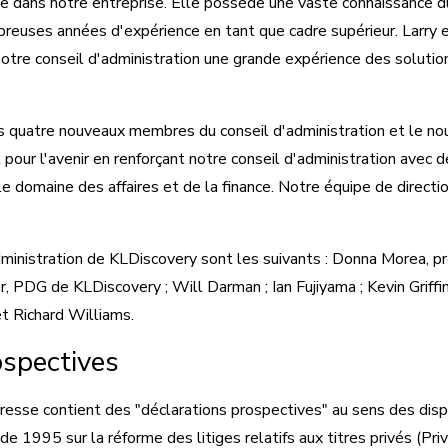
e dans notre entreprise. Elle possède une vaste connaissance d
breuses années d'expérience en tant que cadre supérieur. Larry e
notre conseil d'administration une grande expérience des solutio
es quatre nouveaux membres du conseil d'administration et le no
ur l'avenir en renforçant notre conseil d'administration avec
 domaine des affaires et de la finance. Notre équipe de directio
inistration de KLDiscovery sont les suivants : Donna Morea, pr
er, PDG de KLDiscovery ; Will Darman ; Ian Fujiyama ; Kevin Griffi
et Richard Williams.
ospectives
sse contient des "déclarations prospectives" au sens des dispo
 de 1995 sur la réforme des litiges relatifs aux titres privés (Pri