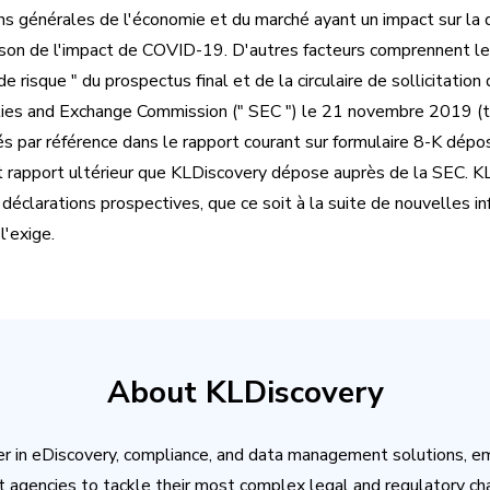
ons générales de l'économie et du marché ayant un impact sur la
ison de l'impact de COVID-19. D'autres facteurs comprennent les
 risque " du prospectus final et de la circulaire de sollicitation 
ties and Exchange Commission (" SEC ") le 21 novembre 2019 (
 par référence dans le rapport courant sur formulaire 8-K dépo
rapport ultérieur que KLDiscovery dépose auprès de la SEC. K
s déclarations prospectives, que ce soit à la suite de nouvelles 
 l'exige.
About KLDiscovery
er in eDiscovery, compliance, and data management solutions, e
 agencies to tackle their most complex legal and regulatory ch