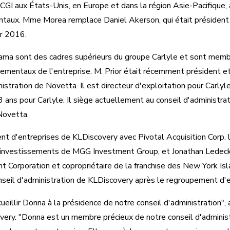
 CGI aux États-Unis, en Europe et dans la région Asie-Pacifique, 
aux. Mme Morea remplace Daniel Akerson, qui était président d
er 2016.
jiyama sont des cadres supérieurs du groupe Carlyle et sont memb
mentaux de l'entreprise. M. Prior était récemment président e
inistration de Novetta. Il est directeur d'exploitation pour Carlyl
3 ans pour Carlyle. Il siège actuellement au conseil d'administr
Novetta.
nt d'entreprises de KLDiscovery avec Pivotal Acquisition Corp.
s investissements de MGG Investment Group, et Jonathan Ledecky
t Corporation et copropriétaire de la franchise des New York Isl
nseil d'administration de KLDiscovery après le regroupement d'e
illir Donna à la présidence de notre conseil d'administration", 
very. "Donna est un membre précieux de notre conseil d'admini