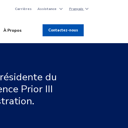
Carrières
Assistance
Français
À Propos
Contactez-nous
résidente du
ce Prior III
tration.