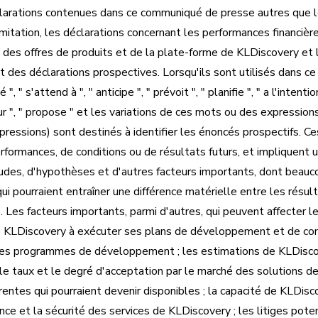
arations contenues dans ce communiqué de presse autres que le
limitation, les déclarations concernant les performances financiè
é des offres de produits et de la plate-forme de KLDiscovery et 
t des déclarations prospectives. Lorsqu'ils sont utilisés dans c
, " s'attend à ", " anticipe ", " prévoit ", " planifie ", " a l'intention
futur ", " propose " et les variations de ces mots ou des expression
ressions) sont destinés à identifier les énoncés prospectifs. C
rformances, de conditions ou de résultats futurs, et impliquent 
itudes, d'hypothèses et d'autres facteurs importants, dont beau
qui pourraient entraîner une différence matérielle entre les résul
 Les facteurs importants, parmi d'autres, qui peuvent affecter le
e KLDiscovery à exécuter ses plans de développement et de co
 ces programmes de développement ; les estimations de KLDiscov
le taux et le degré d'acceptation par le marché des solutions d
entes qui pourraient devenir disponibles ; la capacité de KLDiscov
ance et la sécurité des services de KLDiscovery ; les litiges pote