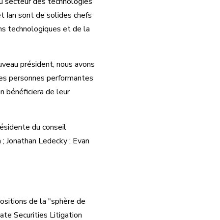
u secteur des technologies
t Ian sont de solides chefs
ns technologiques et de la
uveau président, nous avons
 des personnes performantes
n bénéficiera de leur
ésidente du conseil
n ; Jonathan Ledecky ; Evan
sitions de la "sphère de
vate Securities Litigation