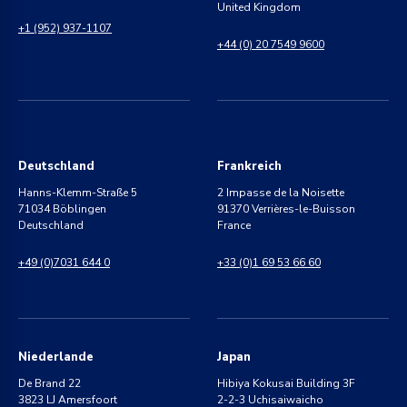
United Kingdom
+1 (952) 937-1107
+44 (0) 20 7549 9600
Deutschland
Frankreich
Hanns-Klemm-Straße 5
2 Impasse de la Noisette
71034 Böblingen
91370 Verrières-le-Buisson
Deutschland
France
+49 (0)7031 644 0
+33 (0)1 69 53 66 60
Niederlande
Japan
De Brand 22
Hibiya Kokusai Building 3F
3823 LJ Amersfoort
2-2-3 Uchisaiwaicho