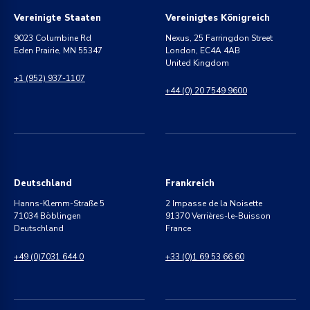
Vereinigte Staaten
Vereinigtes Königreich
9023 Columbine Rd
Nexus, 25 Farringdon Street
Eden Prairie, MN 55347
London, EC4A 4AB
United Kingdom
+1 (952) 937-1107
+44 (0) 20 7549 9600
Deutschland
Frankreich
Hanns-Klemm-Straße 5
2 Impasse de la Noisette
71034 Böblingen
91370 Verrières-le-Buisson
Deutschland
France
+49 (0)7031 644 0
+33 (0)1 69 53 66 60