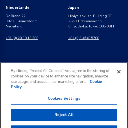
Niederlande
Japan
De Brand 22
Hibiya Kokusai Building 3F
3823 LJ Amersfoort
2-2-3 Uchisaiwaicho
Nederland
Chiyoda-ku, Tokyo 100-0011
+31 (0) 20 30 13 300
+81 (0)3 4540 5700
Indien
Allgemeine Anfragen
By clicking “Accept All Cookies”, you agree to the storing of
8 Perungudi Industrial Estate
info@kldiscovery.com
cookies on your device to enhance site navigation, analyze
Perungudi, Chennai
site usage, and assist in our marketing efforts.
Cookie
600 096, India
Policy
+1 (888) 811-3789
+91 44 2496 0050
Cookies Settings
Reject All
©
2026
KLDiscovery. All rights reserved.