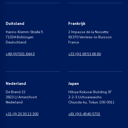
Duitsland
Frankrijk
Hanns-Klemm-Straße 5
2 Impasse de la Noisette
71034 Böblingen
91370 Verrières-le-Buisson
Deutschland
France
+49 (0)7031 644 0
+33 (0)1 69 53 66 60
Nederland
Japan
De Brand 22
Hibiya Kokusai Building 3F
3823 LJ Amersfoort
2-2-3 Uchisaiwaicho
Nederland
Chiyoda-ku, Tokyo 100-0011
+31 (0) 20 30 13 300
+81 (0)3-4540-5701